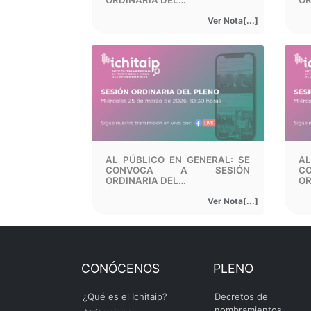
ORDINARIA DEL…
OR
Ver Nota[...]
AL PÚBLICO EN GENERAL: SE
AL
CONVOCA A SESIÓN
C
ORDINARIA DEL…
OR
Ver Nota[...]
CONÓCENOS
PLENO
¿Qué es el Ichitaip?
Decretos de
nombramientos