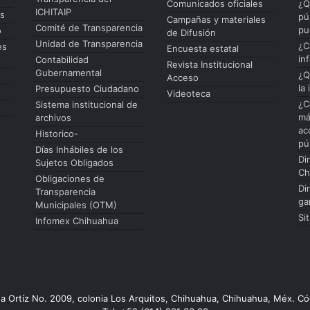
Comunicados oficiales
¿Q
ICHITAIP
es
pú
Campañas y materiales
Comité de Transparencia
pu
o
de Difusión
Unidad de Transparencia
¿C
es
Encuesta estatal
in
Contabilidad
Revista Institucional
Gubernamental
¿Q
Acceso
la
Presupuesto Ciudadano
Videoteca
¿C
Sistema institucional de
má
archivos
ac
Historico-
pú
Días Inhábiles de los
Di
Sujetos Obligados
Ch
Obligaciones de
Di
Transparencia
ga
Municipales (OTM)
Si
Infomex Chihuahua
da Ortíz No. 2009, colonia Los Arquitos, Chihuahua, Chihuahua, Méx. Có