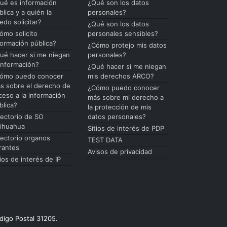
ué es información
¿Qué son los datos
blica y a quién la
personales?
edo solicitar?
¿Qué son los datos
ómo solicito
personales sensibles?
formación pública?
¿Cómo protejo mis datos
ué hacer si me niegan
personales?
 información?
¿Qué hacer si me niegan
ómo puedo conocer
mis derechos ARCO?
s sobre el derecho de
¿Cómo puedo conocer
ceso a la información
más sobre mi derecho a
blica?
la protección de mis
rectorio de SO
datos personales?
ihuahua
Sitios de interés de PDP
rectorio organos
TEST DATA
rantes
Avisos de privacidad
tios de interés de IP
digo Postal 31205.