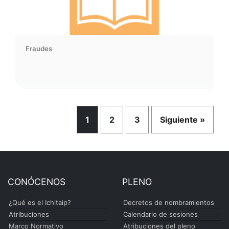
Fraudes
1
2
3
Siguiente »
CONÓCENOS
PLENO
¿Qué es el Ichitaip?
Decretos de nombramientos
Atribuciones
Calendario de sesiones
Marco Normativo
Atribuciones del pleno