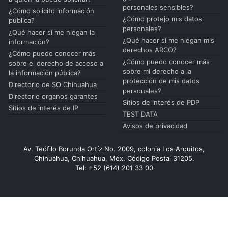
personales sensibles?
¿Cómo solicito información
¿Cómo protejo mis datos
pública?
personales?
¿Qué hacer si me niegan la
¿Qué hacer si me niegan mis
información?
derechos ARCO?
¿Cómo puedo conocer más
¿Cómo puedo conocer más
sobre el derecho de acceso a
sobre mi derecho a la
la información pública?
protección de mis datos
Directorio de SO Chihuahua
personales?
Directorio organos garantes
Sitios de interés de PDP
Sitios de interés de IP
TEST DATA
Avisos de privacidad
Av. Teófilo Borunda Ortíz No. 2009, colonia Los Arquitos,
Chihuahua, Chihuahua, Méx. Código Postal 31205.
Tel: +52 (614) 201 33 00