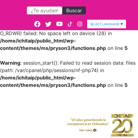
Buscar
Warning
: session_start():
open(/var/cpanel/php/sessions/nf-
SELECT LANGUAGE
▼
php74/sess_674421309d8843ae0c49566f754f667a,
O_RDWR) failed: No space left on device (28) in
/home/ichitaip/public_html/wp-
content/themes/ms/pryson3/functions.php
on line
5
Warning
: session_start(): Failed to read session data: files
(path: /var/cpanel/php/sessions/nf-php74) in
/home/ichitaip/public_html/wp-
content/themes/ms/pryson3/functions.php
on line
5