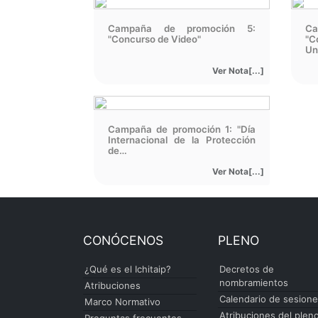
Campaña de promoción 5:
Ca
"Concurso de Video"
"
Uni
Ver Nota[...]
Campaña de promoción 1: "Día
Internacional de la Protección
de…
Ver Nota[...]
CONÓCENOS
PLENO
¿Qué es el Ichitaip?
Decretos de
nombramientos
Atribuciones
Calendario de sesion
Marco Normativo
Atribuciones del plen
Preguntas frecuentes