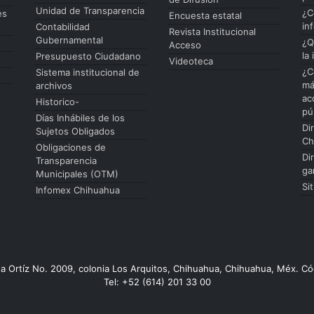
Unidad de Transparencia
¿C
es
Encuesta estatal
in
Contabilidad
Revista Institucional
Gubernamental
¿Q
Acceso
la
Presupuesto Ciudadano
Videoteca
¿C
Sistema institucional de
má
archivos
ac
Historico-
pú
Días Inhábiles de los
Di
Sujetos Obligados
Ch
Obligaciones de
Di
Transparencia
ga
Municipales (OTM)
Si
Infomex Chihuahua
da Ortíz No. 2009, colonia Los Arquitos, Chihuahua, Chihuahua, Méx. Có
Tel: +52 (614) 201 33 00