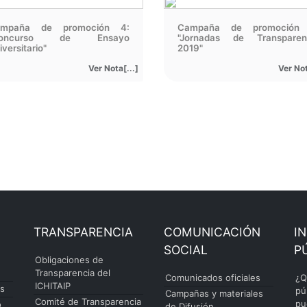
mpaña de promoción 4:
Campaña de promoción
Concurso de Ensayo
"Jornadas de Transparen
versitario"
2019"
Ver Nota[...]
Ver Not
TRANSPARENCIA
COMUNICACIÓN
I
SOCIAL
P
Obligaciones de
Transparencia del
Comunicados oficiales
¿Q
ICHITAIP
es
pú
Campañas y materiales
Comité de Transparencia
pu
o
de Difusión