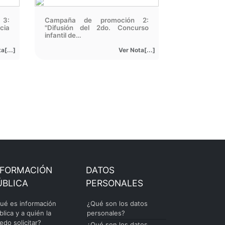
 3:
Campaña de promoción 2:
cia
"Difusión del 2do. Concurso
infantil de…
a[...]
Ver Nota[...]
NFORMACIÓN
DATOS
ÚBLICA
PERSONALES
ué es información
¿Qué son los datos
blica y a quién la
personales?
edo solicitar?
¿Qué son los datos