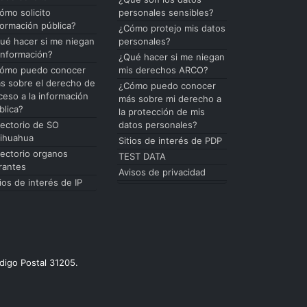
ómo solicito
personales sensibles?
formación pública?
¿Cómo protejo mis datos
ué hacer si me niegan
personales?
 información?
¿Qué hacer si me niegan
ómo puedo conocer
mis derechos ARCO?
s sobre el derecho de
¿Cómo puedo conocer
ceso a la información
más sobre mi derecho a
blica?
la protección de mis
rectorio de SO
datos personales?
ihuahua
Sitios de interés de PDP
rectorio organos
TEST DATA
rantes
Avisos de privacidad
tios de interés de IP
digo Postal 31205.