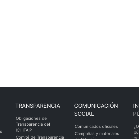
TRANSPARENCIA
COMUNICACIÓN
I
SOCIAL
P
Obligaciones de
Transparencia del
Comunicados oficiales
¿Q
ICHITAIP
es
pú
Campañas y materiales
Comité de Transparencia
pu
o