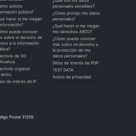
¿Qué son los datos
ómo solicito
personales sensibles?
formación pública?
¿Cómo protejo mis datos
ué hacer si me niegan
personales?
 información?
¿Qué hacer si me niegan
ómo puedo conocer
mis derechos ARCO?
s sobre el derecho de
¿Cómo puedo conocer
ceso a la información
más sobre mi derecho a
blica?
la protección de mis
rectorio de SO
datos personales?
ihuahua
Sitios de interés de PDP
rectorio organos
TEST DATA
rantes
Avisos de privacidad
tios de interés de IP
digo Postal 31205.