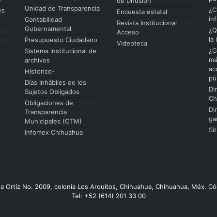
de Difusión
Unidad de Transparencia
¿C
es
Encuesta estatal
in
Contabilidad
Revista Institucional
Gubernamental
¿Q
Acceso
la
Presupuesto Ciudadano
Videoteca
¿C
Sistema institucional de
má
archivos
ac
Historico-
pú
Días Inhábiles de los
Di
Sujetos Obligados
Ch
Obligaciones de
Di
Transparencia
ga
Municipales (OTM)
Si
Infomex Chihuahua
da Ortíz No. 2009, colonia Los Arquitos, Chihuahua, Chihuahua, Méx. Có
Tel: +52 (614) 201 33 00