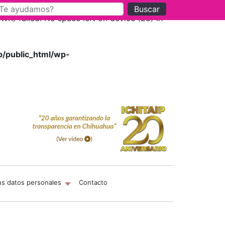
Buscar
) failed: No space left on device (28) in
p/public_html/wp-
us datos personales
Contacto