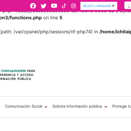
SELECT LANGUAGE
▼
s/nf-php74/sess_53cca606d9ce867a2710879f80ea7824, O_RDWR
on3/functions.php
on line
5
es (path: /var/cpanel/php/sessions/nf-php74) in
/home/ichitai
Comunicación Social
Solicita información pública
Protege t