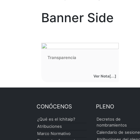
Banner Side
Transparencia
Ver Nota[...]
CONÓCENOS
PLENO
¿Qué es el Ichitaip?
Decretos de
nombramientos
Atribuciones
Calendario de sesion
Marco Normativo
Atribuciones del plen