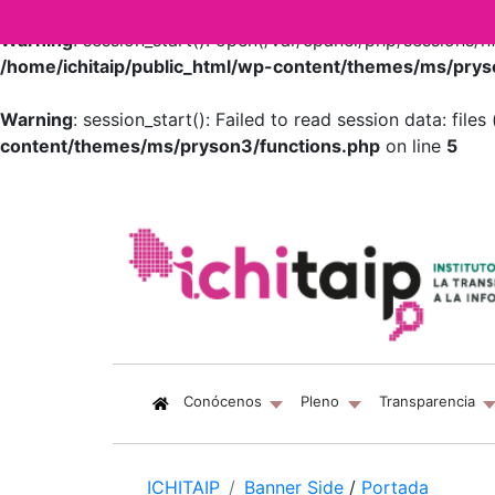
Warning
: session_start(): open(/var/cpanel/php/session
/home/ichitaip/public_html/wp-content/themes/ms/prys
Warning
: session_start(): Failed to read session data: fil
content/themes/ms/pryson3/functions.php
on line
5
(current)
Conócenos
Pleno
Transparencia
ICHITAIP
Banner Side
/
Portada