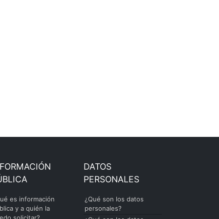
NFORMACIÓN
DATOS
ÚBLICA
PERSONALES
ué es información
¿Qué son los datos
blica y a quién la
personales?
edo solicitar?