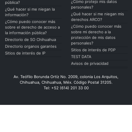
¿Cómo protejo mis datos
pública?
personales?
¿Qué hacer si me niegan la
¿Qué hacer si me niegan mis
información?
derechos ARCO?
¿Cómo puedo conocer más
¿Cómo puedo conocer más
sobre el derecho de acceso a
sobre mi derecho a la
la información pública?
protección de mis datos
Directorio de SO Chihuahua
personales?
Directorio organos garantes
Sitios de interés de PDP
Sitios de interés de IP
TEST DATA
Avisos de privacidad
Av. Teófilo Borunda Ortíz No. 2009, colonia Los Arquitos,
Chihuahua, Chihuahua, Méx. Código Postal 31205.
Tel: +52 (614) 201 33 00