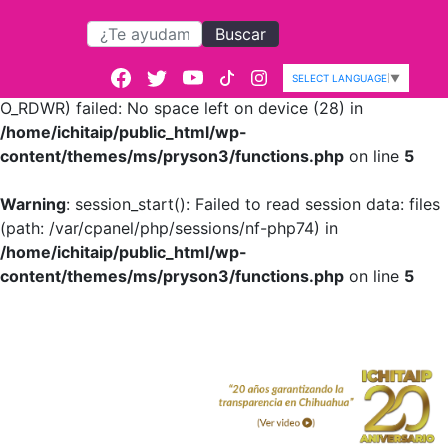
Buscar
Warning
: session_start():
open(/var/cpanel/php/sessions/nf-
SELECT LANGUAGE
▼
php74/sess_6a530e0d1f8a6120075b06e30bdd5b02,
O_RDWR) failed: No space left on device (28) in
/home/ichitaip/public_html/wp-
content/themes/ms/pryson3/functions.php
on line
5
Warning
: session_start(): Failed to read session data: files
(path: /var/cpanel/php/sessions/nf-php74) in
/home/ichitaip/public_html/wp-
content/themes/ms/pryson3/functions.php
on line
5