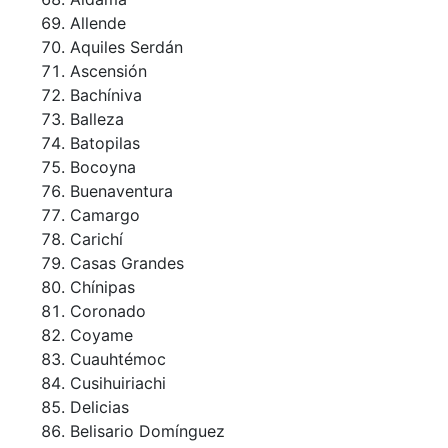
Allende
Aquiles Serdán
Ascensión
Bachíniva
Balleza
Batopilas
Bocoyna
Buenaventura
Camargo
Carichí
Casas Grandes
Chínipas
Coronado
Coyame
Cuauhtémoc
Cusihuiriachi
Delicias
Belisario Domínguez