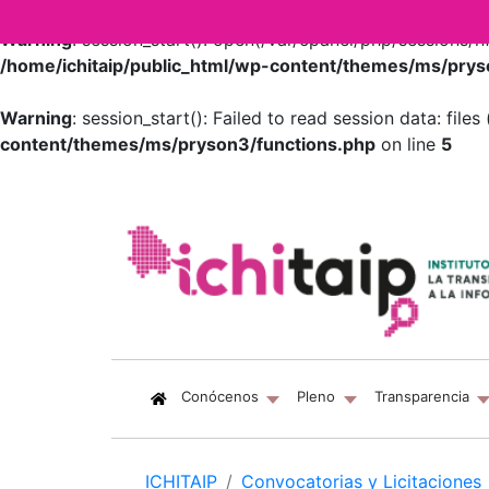
Warning
: session_start(): open(/var/cpanel/php/session
/home/ichitaip/public_html/wp-content/themes/ms/prys
Warning
: session_start(): Failed to read session data: fil
content/themes/ms/pryson3/functions.php
on line
5
(current)
Conócenos
Pleno
Transparencia
ICHITAIP
Convocatorias y Licitaciones