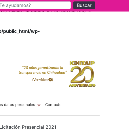
Buscar
 failed: No space left on device (28) in
p/public_html/wp-
us datos personales
Contacto
Licitación Presencial 2021