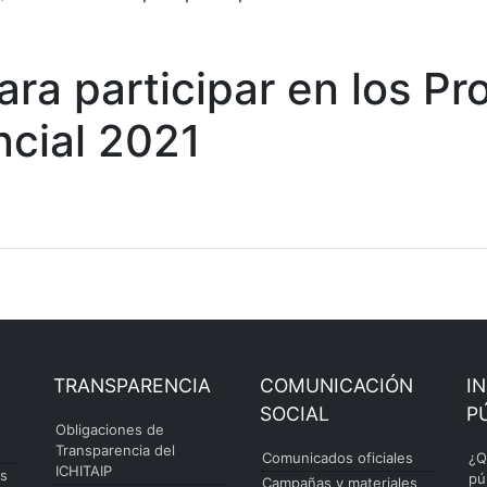
ra participar en los P
ncial 2021
TRANSPARENCIA
COMUNICACIÓN
I
SOCIAL
P
Obligaciones de
Transparencia del
Comunicados oficiales
¿Q
ICHITAIP
es
pú
Campañas y materiales