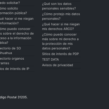
edo solicitar?
¿Qué son los datos
ómo solicito
personales sensibles?
formación pública?
¿Cómo protejo mis datos
ué hacer si me niegan
personales?
 información?
¿Qué hacer si me niegan
ómo puedo conocer
mis derechos ARCO?
s sobre el derecho de
¿Cómo puedo conocer
ceso a la información
más sobre mi derecho a
blica?
la protección de mis
rectorio de SO
datos personales?
ihuahua
Sitios de interés de PDP
rectorio organos
TEST DATA
rantes
Avisos de privacidad
tios de interés de IP
digo Postal 31205.