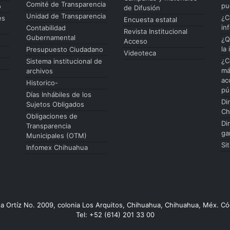
Comité de Transparencia
pu
o
de Difusión
Unidad de Transparencia
¿C
es
Encuesta estatal
in
Contabilidad
Revista Institucional
Gubernamental
¿Q
Acceso
la
Presupuesto Ciudadano
Videoteca
¿C
Sistema institucional de
má
archivos
ac
Historico-
pú
Días Inhábiles de los
Di
Sujetos Obligados
Ch
Obligaciones de
Di
Transparencia
ga
Municipales (OTM)
Si
Infomex Chihuahua
da Ortíz No. 2009, colonia Los Arquitos, Chihuahua, Chihuahua, Méx. Có
Tel: +52 (614) 201 33 00