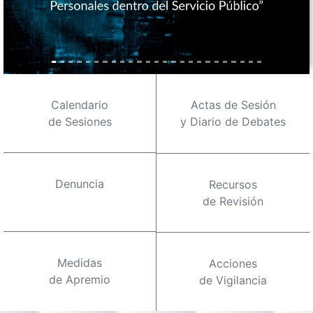
Calendario
Actas de Sesión
de Sesiones
y Diario de Debates
Denuncia
Recursos
de Revisión
Medidas
Acciones
de Apremio
de Vigilancia