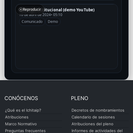
Reproducir
Mensaje institucional (demo YouTube)
10 de abril de 2024
• 05:10
Comunicado
Demo
CONÓCENOS
PLENO
¿Qué es el Ichitaip?
Decretos de nombramientos
Atribuciones
Calendario de sesiones
Marco Normativo
Atribuciones del pleno
Preguntas frecuentes
Informes de actividades del