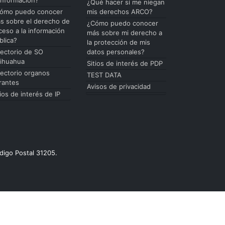
¿Qué hacer si me niegan
ómo puedo conocer
mis derechos ARCO?
s sobre el derecho de
¿Cómo puedo conocer
ceso a la información
más sobre mi derecho a
blica?
la protección de mis
rectorio de SO
datos personales?
ihuahua
Sitios de interés de PDP
rectorio organos
TEST DATA
rantes
Avisos de privacidad
tios de interés de IP
digo Postal 31205.