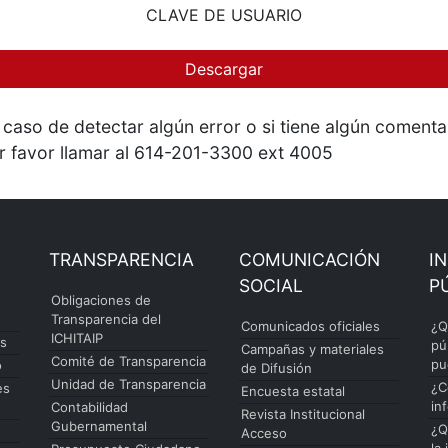
CLAVE DE USUARIO
Descargar
 caso de detectar algún error o si tiene algún comenta
r favor llamar al 614-201-3300 ext 4005
TRANSPARENCIA
COMUNICACIÓN
I
SOCIAL
P
Obligaciones de
Transparencia del
Comunicados oficiales
¿Q
ICHITAIP
es
pú
Campañas y materiales
Comité de Transparencia
pu
o
de Difusión
Unidad de Transparencia
¿C
es
Encuesta estatal
in
Contabilidad
Revista Institucional
Gubernamental
¿Q
Acceso
la