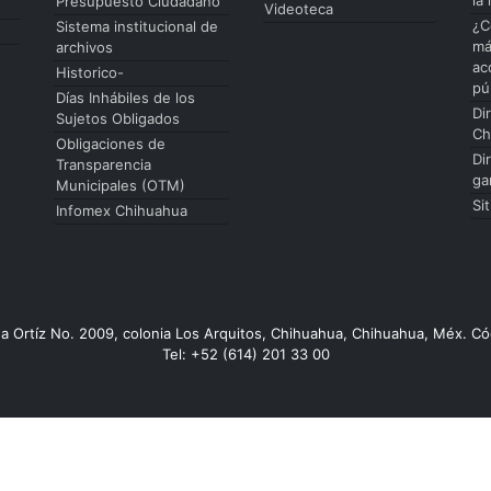
Presupuesto Ciudadano
Videoteca
¿C
Sistema institucional de
má
archivos
ac
Historico-
pú
Días Inhábiles de los
Di
Sujetos Obligados
Ch
Obligaciones de
Di
Transparencia
ga
Municipales (OTM)
Si
Infomex Chihuahua
da Ortíz No. 2009, colonia Los Arquitos, Chihuahua, Chihuahua, Méx. Có
Tel: +52 (614) 201 33 00