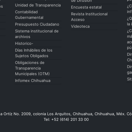
de Difusión
Unidad de Transparencia
¿C
es
Encuesta estatal
in
Contabilidad
Revista Institucional
Gubernamental
¿Q
Acceso
la
Presupuesto Ciudadano
Videoteca
¿C
Sistema institucional de
má
archivos
ac
Historico-
pú
Días Inhábiles de los
Di
Sujetos Obligados
Ch
Obligaciones de
Di
Transparencia
ga
Municipales (OTM)
Si
Infomex Chihuahua
da Ortíz No. 2009, colonia Los Arquitos, Chihuahua, Chihuahua, Méx. Có
Tel: +52 (614) 201 33 00