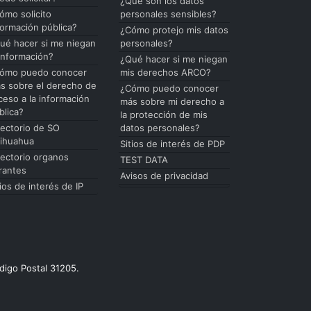
¿Qué son los datos
ómo solicito
personales sensibles?
formación pública?
¿Cómo protejo mis datos
ué hacer si me niegan
personales?
 información?
¿Qué hacer si me niegan
ómo puedo conocer
mis derechos ARCO?
s sobre el derecho de
¿Cómo puedo conocer
ceso a la información
más sobre mi derecho a
blica?
la protección de mis
rectorio de SO
datos personales?
ihuahua
Sitios de interés de PDP
rectorio organos
TEST DATA
rantes
Avisos de privacidad
tios de interés de IP
digo Postal 31205.