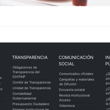
TRANSPARENCIA
COMUNICACIÓN
I
SOCIAL
P
Obligaciones de
Transparencia del
Comunicados oficiales
¿Q
ICHITAIP
es
pú
Campañas y materiales
Comité de Transparencia
pu
o
de Difusión
Unidad de Transparencia
¿C
es
Encuesta estatal
in
Contabilidad
Revista Institucional
Gubernamental
¿Q
Acceso
la
Presupuesto Ciudadano
Videoteca
¿C
Sistema institucional de