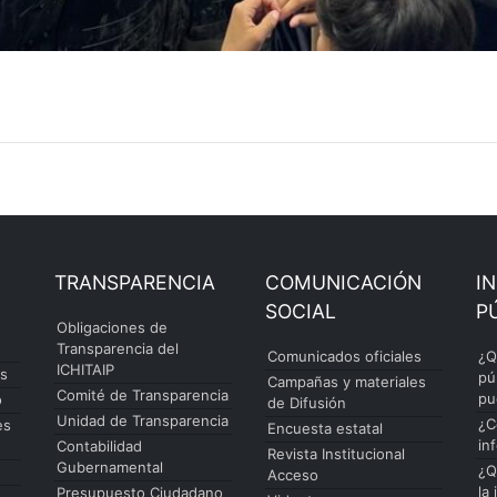
TRANSPARENCIA
COMUNICACIÓN
I
SOCIAL
P
Obligaciones de
Transparencia del
Comunicados oficiales
¿Q
ICHITAIP
es
pú
Campañas y materiales
Comité de Transparencia
pu
o
de Difusión
Unidad de Transparencia
¿C
es
Encuesta estatal
in
Contabilidad
Revista Institucional
Gubernamental
¿Q
Acceso
la
Presupuesto Ciudadano