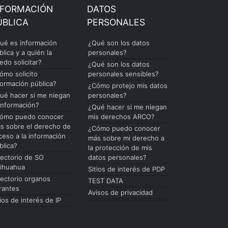
NFORMACIÓN
DATOS
ÚBLICA
PERSONALES
ué es información
¿Qué son los datos
blica y a quién la
personales?
edo solicitar?
¿Qué son los datos
ómo solicito
personales sensibles?
formación pública?
¿Cómo protejo mis datos
ué hacer si me niegan
personales?
 información?
¿Qué hacer si me niegan
ómo puedo conocer
mis derechos ARCO?
s sobre el derecho de
¿Cómo puedo conocer
ceso a la información
más sobre mi derecho a
blica?
la protección de mis
rectorio de SO
datos personales?
ihuahua
Sitios de interés de PDP
rectorio organos
TEST DATA
rantes
Avisos de privacidad
tios de interés de IP