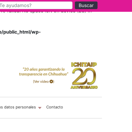
Buscar
 failed: No space left on device (28) in
p/public_html/wp-
us datos personales
Contacto