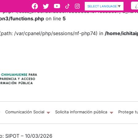
SELECT LANGUAGE
▼
/nf-php74/sess_9758fd6fa55cff0b353cb15f4cc88e07, O_RDWR)
on3/functions.php
on line
5
es (path: /var/cpanel/php/sessions/nf-php74) in
/home/ichitai
Comunicación Social
Solicita información pública
Protege t
so: SIPOT – 10/03/2026