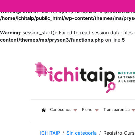
Warning
: session_start(): open(/var/cpanel/php/sessions
/home/ichitaip/public_html/wp-content/themes/ms/prys
Warning
: session_start(): Failed to read session data: fil
content/themes/ms/pryson3/functions.php
on line
5
(current)
Conócenos
Pleno
Transparencia
ICHITAIP
Sin categoría
Registro Cur