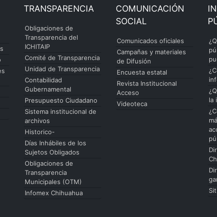
TRANSPARENCIA
COMUNICACIÓN
I
SOCIAL
P
Obligaciones de
Transparencia del
Comunicados oficiales
¿Q
ICHITAIP
es
pú
Campañas y materiales
Comité de Transparencia
pu
o
de Difusión
Unidad de Transparencia
¿C
es
Encuesta estatal
in
Contabilidad
Revista Institucional
Gubernamental
¿Q
Acceso
la
Presupuesto Ciudadano
Videoteca
¿C
Sistema institucional de
má
archivos
ac
Historico-
pú
Días Inhábiles de los
Di
Sujetos Obligados
Ch
Obligaciones de
Di
Transparencia
ga
Municipales (OTM)
Si
Infomex Chihuahua