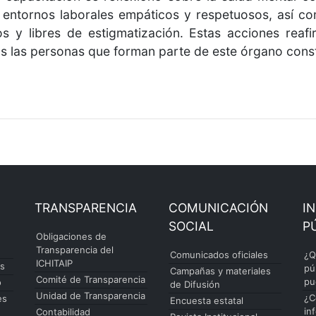
entornos laborales empáticos y respetuosos, así como
os y libres de estigmatización. Estas acciones rea
das las personas que forman parte de este órgano cons
TRANSPARENCIA
COMUNICACIÓN
I
SOCIAL
P
Obligaciones de
Transparencia del
Comunicados oficiales
¿Q
ICHITAIP
es
pú
Campañas y materiales
Comité de Transparencia
pu
o
de Difusión
Unidad de Transparencia
¿C
es
Encuesta estatal
in
Contabilidad