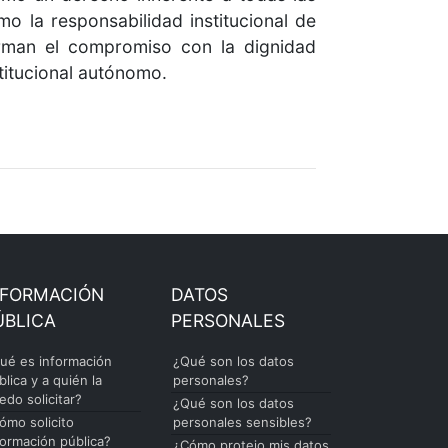
 la responsabilidad institucional de
firman el compromiso con la dignidad
titucional autónomo.
NFORMACIÓN
DATOS
ÚBLICA
PERSONALES
ué es información
¿Qué son los datos
blica y a quién la
personales?
edo solicitar?
¿Qué son los datos
ómo solicito
personales sensibles?
formación pública?
¿Cómo protejo mis datos