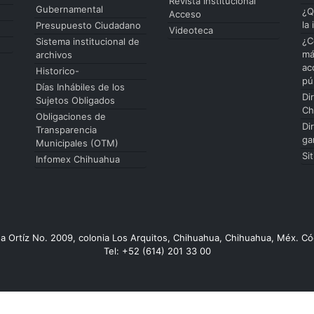
Revista Institucional
Gubernamental
¿Q
Acceso
la
Presupuesto Ciudadano
Videoteca
¿C
Sistema institucional de
má
archivos
ac
Historico-
pú
Días Inhábiles de los
Di
Sujetos Obligados
Ch
Obligaciones de
Di
Transparencia
ga
Municipales (OTM)
Si
Infomex Chihuahua
da Ortíz No. 2009, colonia Los Arquitos, Chihuahua, Chihuahua, Méx. Có
Tel: +52 (614) 201 33 00