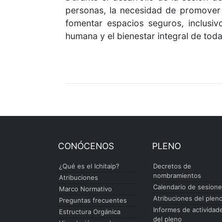
personas, la necesidad de promover 
fomentar espacios seguros, inclusiv
humana y el bienestar integral de to
CONÓCENOS
PLENO
¿Qué es el Ichitaip?
Decretos de
nombramientos
Atribuciones
Calendario de sesion
Marco Normativo
Atribuciones del plen
Preguntas frecuentes
Informes de actividad
Estructura Orgánica
del pleno