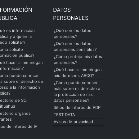
NFORMACIÓN
DATOS
ÚBLICA
PERSONALES
ué es información
¿Qué son los datos
blica y a quién la
personales?
edo solicitar?
¿Qué son los datos
ómo solicito
personales sensibles?
formación pública?
¿Cómo protejo mis datos
ué hacer si me niegan
personales?
 información?
¿Qué hacer si me niegan
ómo puedo conocer
mis derechos ARCO?
s sobre el derecho de
¿Cómo puedo conocer
ceso a la información
más sobre mi derecho a
blica?
la protección de mis
rectorio de SO
datos personales?
ihuahua
Sitios de interés de PDP
rectorio organos
TEST DATA
rantes
Avisos de privacidad
tios de interés de IP