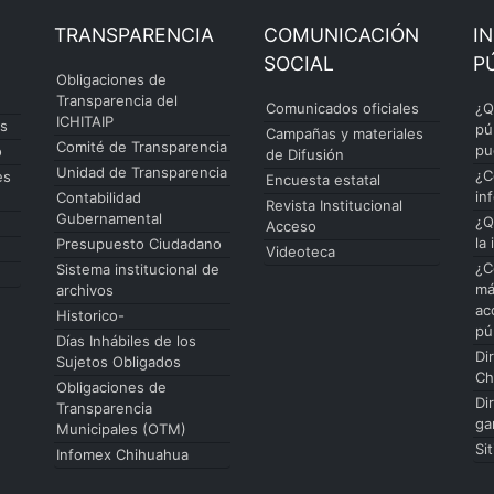
TRANSPARENCIA
COMUNICACIÓN
I
SOCIAL
P
Obligaciones de
Transparencia del
Comunicados oficiales
¿Q
ICHITAIP
es
pú
Campañas y materiales
Comité de Transparencia
pu
o
de Difusión
Unidad de Transparencia
¿C
es
Encuesta estatal
in
Contabilidad
Revista Institucional
Gubernamental
¿Q
Acceso
la
Presupuesto Ciudadano
Videoteca
¿C
Sistema institucional de
má
archivos
ac
Historico-
pú
Días Inhábiles de los
Di
Sujetos Obligados
Ch
Obligaciones de
Di
Transparencia
ga
Municipales (OTM)
Si
Infomex Chihuahua