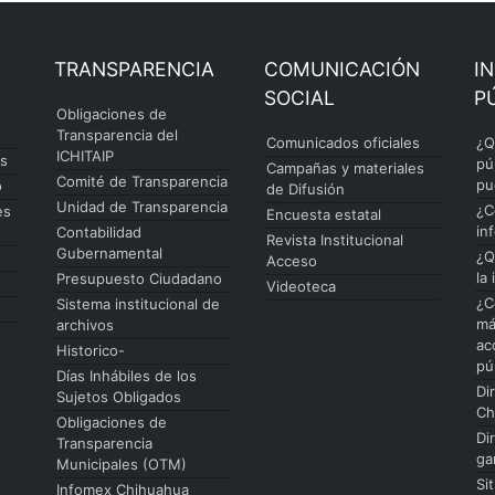
TRANSPARENCIA
COMUNICACIÓN
I
SOCIAL
P
Obligaciones de
Transparencia del
Comunicados oficiales
¿Q
ICHITAIP
es
pú
Campañas y materiales
Comité de Transparencia
pu
o
de Difusión
Unidad de Transparencia
¿C
es
Encuesta estatal
in
Contabilidad
Revista Institucional
Gubernamental
¿Q
Acceso
la
Presupuesto Ciudadano
Videoteca
¿C
Sistema institucional de
má
archivos
ac
Historico-
pú
Días Inhábiles de los
Di
Sujetos Obligados
Ch
Obligaciones de
Di
Transparencia
ga
Municipales (OTM)
Si
Infomex Chihuahua