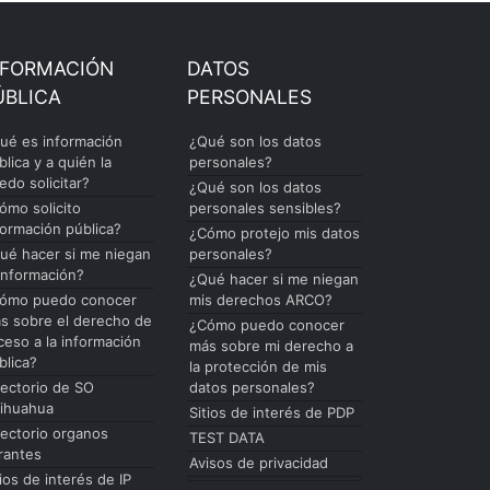
NFORMACIÓN
DATOS
ÚBLICA
PERSONALES
ué es información
¿Qué son los datos
blica y a quién la
personales?
edo solicitar?
¿Qué son los datos
ómo solicito
personales sensibles?
formación pública?
¿Cómo protejo mis datos
ué hacer si me niegan
personales?
 información?
¿Qué hacer si me niegan
ómo puedo conocer
mis derechos ARCO?
s sobre el derecho de
¿Cómo puedo conocer
ceso a la información
más sobre mi derecho a
blica?
la protección de mis
rectorio de SO
datos personales?
ihuahua
Sitios de interés de PDP
rectorio organos
TEST DATA
rantes
Avisos de privacidad
tios de interés de IP