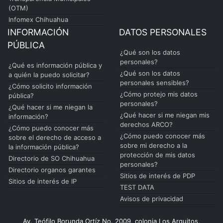
(OTM)
Infomex Chihuahua
INFORMACIÓN
DATOS PERSONALES
PÚBLICA
¿Qué son los datos
personales?
¿Qué es información pública y
¿Qué son los datos
a quién la puedo solicitar?
personales sensibles?
¿Cómo solicito información
¿Cómo protejo mis datos
pública?
personales?
¿Qué hacer si me niegan la
¿Qué hacer si me niegan mis
información?
derechos ARCO?
¿Cómo puedo conocer más
¿Cómo puedo conocer más
sobre el derecho de acceso a
sobre mi derecho a la
la información pública?
protección de mis datos
Directorio de SO Chihuahua
personales?
Directorio organos garantes
Sitios de interés de PDP
Sitios de interés de IP
TEST DATA
Avisos de privacidad
Av. Teófilo Borunda Ortíz No. 2009, colonia Los Arquitos,