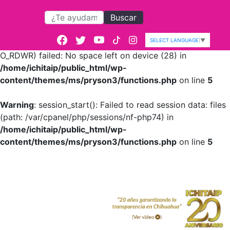
Buscar
Warning
: session_start():
open(/var/cpanel/php/sessions/nf-
SELECT LANGUAGE
▼
php74/sess_5f14c6030962e985bc097da2b8cc2f5a,
O_RDWR) failed: No space left on device (28) in
/home/ichitaip/public_html/wp-
content/themes/ms/pryson3/functions.php
on line
5
Warning
: session_start(): Failed to read session data: files
(path: /var/cpanel/php/sessions/nf-php74) in
/home/ichitaip/public_html/wp-
content/themes/ms/pryson3/functions.php
on line
5