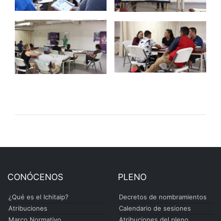
CONÓCENOS
PLENO
¿Qué es el Ichitaip?
Decretos de nombramientos
Atribuciones
Calendario de sesiones
Marco Normativo
Atribuciones del pleno