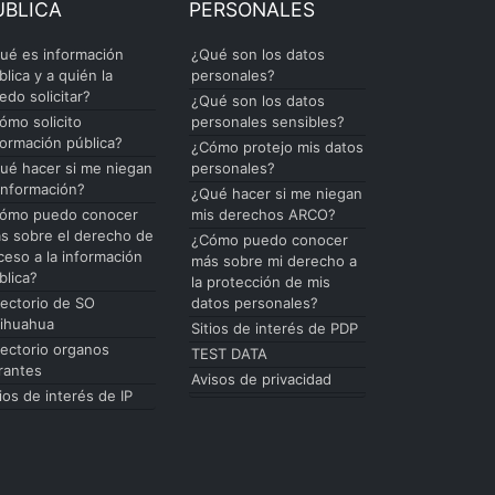
ÚBLICA
PERSONALES
ué es información
¿Qué son los datos
blica y a quién la
personales?
edo solicitar?
¿Qué son los datos
ómo solicito
personales sensibles?
formación pública?
¿Cómo protejo mis datos
ué hacer si me niegan
personales?
 información?
¿Qué hacer si me niegan
ómo puedo conocer
mis derechos ARCO?
s sobre el derecho de
¿Cómo puedo conocer
ceso a la información
más sobre mi derecho a
blica?
la protección de mis
rectorio de SO
datos personales?
ihuahua
Sitios de interés de PDP
rectorio organos
TEST DATA
rantes
Avisos de privacidad
tios de interés de IP