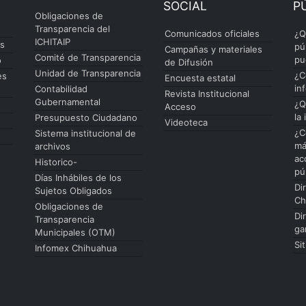
SOCIAL
P
Obligaciones de
Transparencia del
Comunicados oficiales
¿Q
ICHITAIP
es
pú
Campañas y materiales
Comité de Transparencia
pu
o
de Difusión
Unidad de Transparencia
¿C
es
Encuesta estatal
in
Contabilidad
Revista Institucional
Gubernamental
¿Q
Acceso
la
Presupuesto Ciudadano
Videoteca
¿C
Sistema institucional de
má
archivos
ac
Historico-
pú
Días Inhábiles de los
Di
Sujetos Obligados
Ch
Obligaciones de
Di
Transparencia
ga
Municipales (OTM)
Si
Infomex Chihuahua