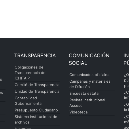
TRANSPARENCIA
COMUNICACIÓN
I
SOCIAL
P
Obligaciones de
Transparencia del
Comunicados oficiales
¿Q
ICHITAIP
es
pú
Campañas y materiales
Comité de Transparencia
pu
o
de Difusión
Unidad de Transparencia
¿C
es
Encuesta estatal
in
Contabilidad
Revista Institucional
Gubernamental
¿Q
Acceso
la
Presupuesto Ciudadano
Videoteca
¿C
Sistema institucional de
má
archivos
ac
Historico-