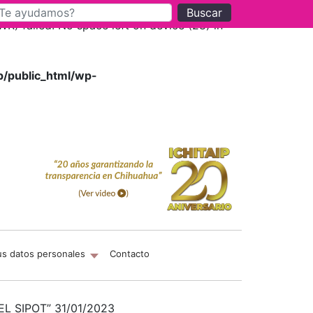
Buscar
 failed: No space left on device (28) in
p/public_html/wp-
us datos personales
Contacto
L SIPOT” 31/01/2023