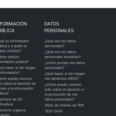
NFORMACIÓN
DATOS
ÚBLICA
PERSONALES
ué es información
¿Qué son los datos
blica y a quién la
personales?
edo solicitar?
¿Qué son los datos
ómo solicito
personales sensibles?
formación pública?
¿Cómo protejo mis datos
ué hacer si me niegan
personales?
 información?
¿Qué hacer si me niegan
ómo puedo conocer
mis derechos ARCO?
s sobre el derecho de
¿Cómo puedo conocer
ceso a la información
más sobre mi derecho a
blica?
la protección de mis
rectorio de SO
datos personales?
ihuahua
Sitios de interés de PDP
rectorio organos
TEST DATA
rantes