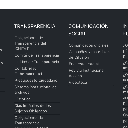
TRANSPARENCIA
COMUNICACIÓN
I
SOCIAL
P
Obligaciones de
Transparencia del
Comunicados oficiales
¿Q
ICHITAIP
es
pú
Campañas y materiales
Comité de Transparencia
pu
o
de Difusión
Unidad de Transparencia
¿C
es
Encuesta estatal
in
Contabilidad
Revista Institucional
Gubernamental
¿Q
Acceso
la
Presupuesto Ciudadano
Videoteca
¿C
Sistema institucional de
má
archivos
ac
Historico-
pú
Días Inhábiles de los
Di
Sujetos Obligados
Ch
Obligaciones de
Di
Transparencia
ga