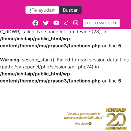
Buscar
Warning
: session_start():
open(/var/cpanel/php/sessions/nf-
SELECT LANGUAGE
▼
php74/sess_131a63009346889fbe7f07a7f783b45e,
O_RDWR) failed: No space left on device (28) in
/home/ichitaip/public_html/wp-
content/themes/ms/pryson3/functions.php
on line
5
Warning
: session_start(): Failed to read session data: files
(path: /var/cpanel/php/sessions/nf-php74) in
/home/ichitaip/public_html/wp-
content/themes/ms/pryson3/functions.php
on line
5