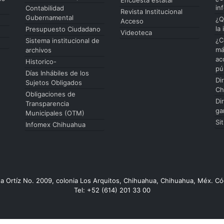
in
Contabilidad
Revista Institucional
Gubernamental
¿Q
Acceso
la
Presupuesto Ciudadano
Videoteca
¿C
Sistema institucional de
má
archivos
ac
Historico-
pú
Días Inhábiles de los
Di
Sujetos Obligados
Ch
Obligaciones de
Di
Transparencia
ga
Municipales (OTM)
Si
Infomex Chihuahua
da Ortíz No. 2009, colonia Los Arquitos, Chihuahua, Chihuahua, Méx. Có
Tel: +52 (614) 201 33 00