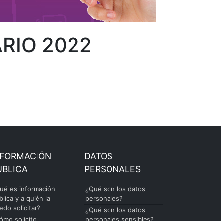
RIO 2022
NFORMACIÓN
DATOS
ÚBLICA
PERSONALES
ué es información
¿Qué son los datos
blica y a quién la
personales?
edo solicitar?
¿Qué son los datos
ómo solicito
personales sensibles?