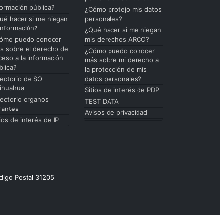
formación pública?
¿Cómo protejo mis datos
ué hacer si me niegan
personales?
 información?
¿Qué hacer si me niegan
ómo puedo conocer
mis derechos ARCO?
s sobre el derecho de
¿Cómo puedo conocer
ceso a la información
más sobre mi derecho a
blica?
la protección de mis
rectorio de SO
datos personales?
ihuahua
Sitios de interés de PDP
rectorio organos
TEST DATA
rantes
Avisos de privacidad
tios de interés de IP
digo Postal 31205.