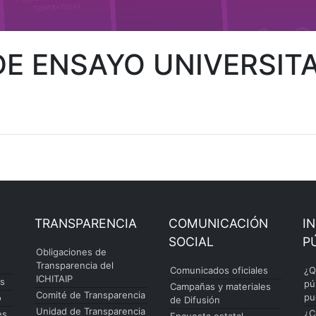
E ENSAYO UNIVERSITA
TRANSPARENCIA
COMUNICACIÓN
I
SOCIAL
P
Obligaciones de
Transparencia del
Comunicados oficiales
¿Q
ICHITAIP
es
pú
Campañas y materiales
Comité de Transparencia
pu
o
de Difusión
Unidad de Transparencia
¿C
es
Encuesta estatal