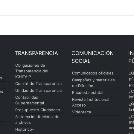
TRANSPARENCIA
COMUNICACIÓN
I
SOCIAL
P
Obligaciones de
Transparencia del
Comunicados oficiales
¿Q
ICHITAIP
es
pú
Campañas y materiales
Comité de Transparencia
pu
o
de Difusión
Unidad de Transparencia
¿C
es
Encuesta estatal
in
Contabilidad
Revista Institucional
Gubernamental
¿Q
Acceso
la
Presupuesto Ciudadano
Videoteca
¿C
Sistema institucional de
má
archivos
ac
Historico-
pú