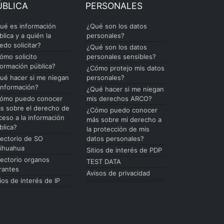
ÚBLICA
PERSONALES
ué es información
¿Qué son los datos
blica y a quién la
personales?
edo solicitar?
¿Qué son los datos
ómo solicito
personales sensibles?
formación pública?
¿Cómo protejo mis datos
ué hacer si me niegan
personales?
 información?
¿Qué hacer si me niegan
ómo puedo conocer
mis derechos ARCO?
s sobre el derecho de
¿Cómo puedo conocer
ceso a la información
más sobre mi derecho a
blica?
la protección de mis
rectorio de SO
datos personales?
ihuahua
Sitios de interés de PDP
rectorio organos
TEST DATA
rantes
Avisos de privacidad
tios de interés de IP