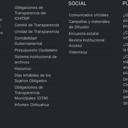
SOCIAL
P
Obligaciones de
Transparencia del
Comunicados oficiales
¿Q
ICHITAIP
es
pú
Campañas y materiales
Comité de Transparencia
pu
o
de Difusión
Unidad de Transparencia
¿C
es
Encuesta estatal
in
Contabilidad
Revista Institucional
Gubernamental
¿Q
Acceso
la
Presupuesto Ciudadano
Videoteca
¿C
Sistema institucional de
má
archivos
ac
Historico-
pú
Días Inhábiles de los
Di
Sujetos Obligados
Ch
Obligaciones de
Di
Transparencia
ga
Municipales (OTM)
Si
Infomex Chihuahua