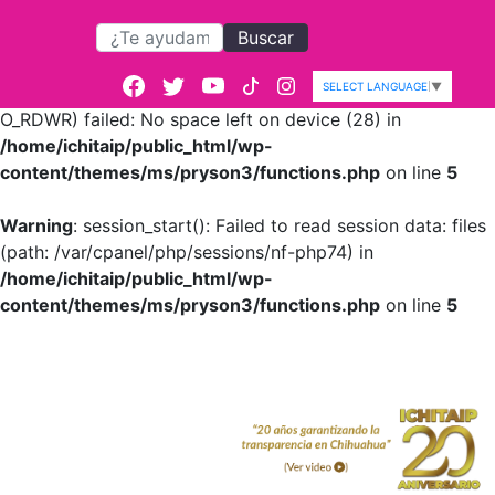
Buscar
Warning
: session_start():
open(/var/cpanel/php/sessions/nf-
SELECT LANGUAGE
▼
php74/sess_a779e9d5235056c173871aed66f03cc5,
O_RDWR) failed: No space left on device (28) in
/home/ichitaip/public_html/wp-
content/themes/ms/pryson3/functions.php
on line
5
Warning
: session_start(): Failed to read session data: files
(path: /var/cpanel/php/sessions/nf-php74) in
/home/ichitaip/public_html/wp-
content/themes/ms/pryson3/functions.php
on line
5