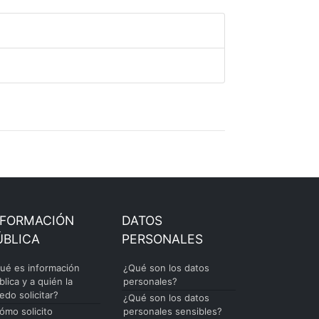
NFORMACIÓN
DATOS
ÚBLICA
PERSONALES
ué es información
¿Qué son los datos
blica y a quién la
personales?
edo solicitar?
¿Qué son los datos
ómo solicito
personales sensibles?