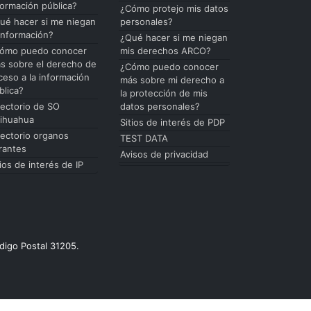
formación pública?
¿Cómo protejo mis datos
ué hacer si me niegan
personales?
 información?
¿Qué hacer si me niegan
ómo puedo conocer
mis derechos ARCO?
s sobre el derecho de
¿Cómo puedo conocer
ceso a la información
más sobre mi derecho a
blica?
la protección de mis
rectorio de SO
datos personales?
ihuahua
Sitios de interés de PDP
rectorio organos
TEST DATA
rantes
Avisos de privacidad
tios de interés de IP
digo Postal 31205.