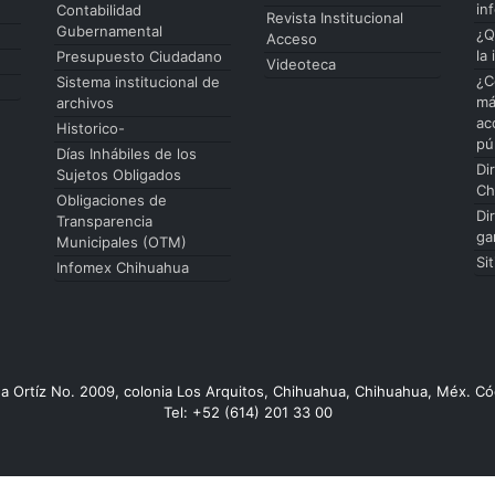
in
Contabilidad
Revista Institucional
Gubernamental
¿Q
Acceso
la
Presupuesto Ciudadano
Videoteca
¿C
Sistema institucional de
má
archivos
ac
Historico-
pú
Días Inhábiles de los
Di
Sujetos Obligados
Ch
Obligaciones de
Di
Transparencia
ga
Municipales (OTM)
Si
Infomex Chihuahua
da Ortíz No. 2009, colonia Los Arquitos, Chihuahua, Chihuahua, Méx. Có
Tel: +52 (614) 201 33 00