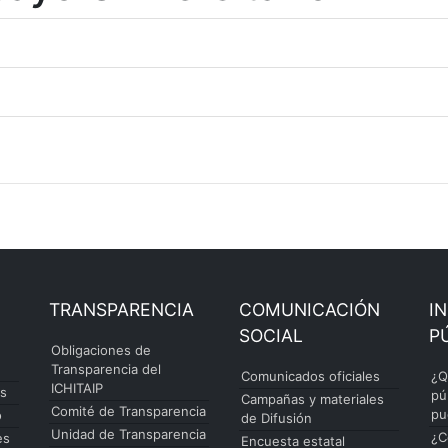
TRANSPARENCIA
COMUNICACIÓN
I
SOCIAL
P
Obligaciones de
Transparencia del
Comunicados oficiales
¿Q
ICHITAIP
es
pú
Campañas y materiales
Comité de Transparencia
pu
o
de Difusión
Unidad de Transparencia
¿C
es
Encuesta estatal