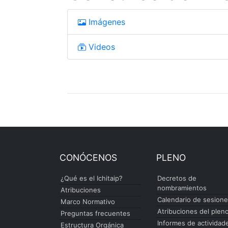
Imágenes
Videos
CONÓCENOS
PLENO
¿Qué es el Ichitaip?
Decretos de
nombramientos
Atribuciones
Calendario de sesion
Marco Normativo
Atribuciones del plen
Preguntas frecuentes
Informes de actividad
Estructura Orgánica