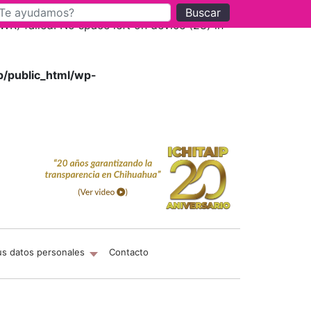
Buscar
) failed: No space left on device (28) in
p/public_html/wp-
us datos personales
Contacto