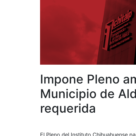
Impone Pleno am
Municipio de Al
requerida
El Pleno del Instituto Chihuahuense p