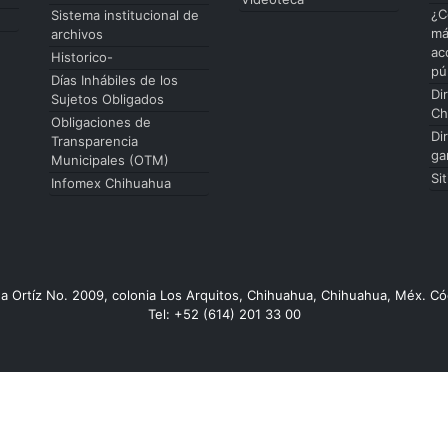
¿C
Sistema institucional de
má
archivos
ac
Historico-
pú
Días Inhábiles de los
Di
Sujetos Obligados
Ch
Obligaciones de
Di
Transparencia
ga
Municipales (OTM)
Si
Infomex Chihuahua
da Ortíz No. 2009, colonia Los Arquitos, Chihuahua, Chihuahua, Méx. Có
Tel: +52 (614) 201 33 00