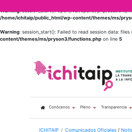
Warning
: session_start(): open(/var/cpanel/php/session
/home/ichitaip/public_html/wp-content/themes/ms/prys
Warning
: session_start(): Failed to read session data: fil
content/themes/ms/pryson3/functions.php
on line
5
(current)
Conócenos
Pleno
Transparencia
ICHITAIP
Comunicados Oficiales
/
Noti