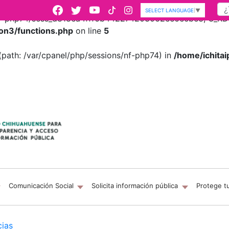
SELECT LANGUAGE
▼
s/nf-php74/sess_d818ea4fff6b442274203062ee6ecbe3, O_RDWR
on3/functions.php
on line
5
es (path: /var/cpanel/php/sessions/nf-php74) in
/home/ichitai
Comunicación Social
Solicita información pública
Protege t
cias