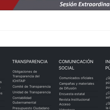
TRANSPARENCIA
COMUNICACIÓN
I
SOCIAL
P
Obligaciones de
Transparencia del
Comunicados oficiales
¿Q
ICHITAIP
es
pú
Campañas y materiales
Comité de Transparencia
pu
o
de Difusión
Unidad de Transparencia
¿C
es
Encuesta estatal
in
Contabilidad
Revista Institucional
Gubernamental
¿Q
Acceso
la
Presupuesto Ciudadano
Videoteca