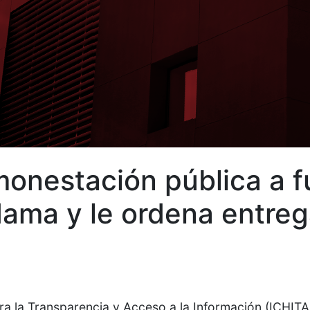
onestación pública a fu
dama y le ordena entreg
ara la Transparencia y Acceso a la Información (ICHI