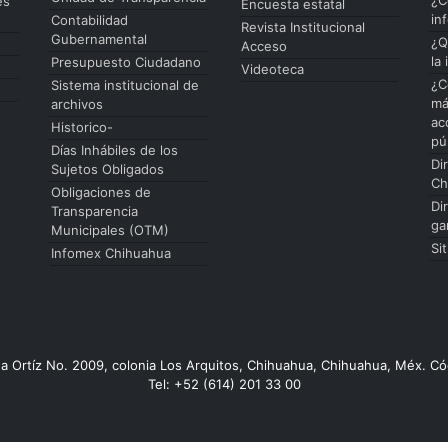
es
Encuesta estatal
in
Contabilidad
Revista Institucional
Gubernamental
¿Q
Acceso
la
Presupuesto Ciudadano
Videoteca
¿C
Sistema institucional de
má
archivos
ac
Historico-
pú
Días Inhábiles de los
Di
Sujetos Obligados
Ch
Obligaciones de
Di
Transparencia
ga
Municipales (OTM)
Si
Infomex Chihuahua
da Ortíz No. 2009, colonia Los Arquitos, Chihuahua, Chihuahua, Méx. Có
Tel: +52 (614) 201 33 00