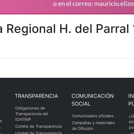
 Regional H. del Parral
TRANSPARENCIA
COMUNICACIÓN
I
SOCIAL
P
Obligaciones de
Transparencia del
Comunicados oficiales
¿Q
ICHITAIP
es
pú
Campañas y materiales
Comité de Transparencia
pu
o
de Difusión
Unidad de Transparencia
¿C