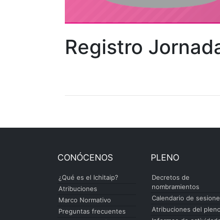
Registro Jornada
CONÓCENOS
PLENO
¿Qué es el Ichitaip?
Decretos de
nombramientos
Atribuciones
Calendario de sesion
Marco Normativo
Atribuciones del plen
Preguntas frecuentes