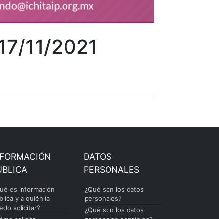
 17/11/2021
NFORMACIÓN
DATOS
ÚBLICA
PERSONALES
ué es información
¿Qué son los datos
blica y a quién la
personales?
edo solicitar?
¿Qué son los datos
ómo solicito
personales sensibles?