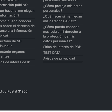
formación pública?
¿Cómo protejo mis datos
ué hacer si me niegan
personales?
 información?
¿Qué hacer si me niegan
ómo puedo conocer
mis derechos ARCO?
s sobre el derecho de
¿Cómo puedo conocer
ceso a la información
más sobre mi derecho a
blica?
la protección de mis
rectorio de SO
datos personales?
ihuahua
Sitios de interés de PDP
rectorio organos
TEST DATA
rantes
Avisos de privacidad
tios de interés de IP
digo Postal 31205.