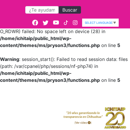
Buscar
Warning
: session_start():
open(/var/cpanel/php/sessions/nf-
SELECT LANGUAGE
▼
php74/sess_82b12e5498d8569af697ca8642f77cc3,
O_RDWR) failed: No space left on device (28) in
/home/ichitaip/public_html/wp-
content/themes/ms/pryson3/functions.php
on line
5
Warning
: session_start(): Failed to read session data: files
(path: /var/cpanel/php/sessions/nf-php74) in
/home/ichitaip/public_html/wp-
content/themes/ms/pryson3/functions.php
on line
5