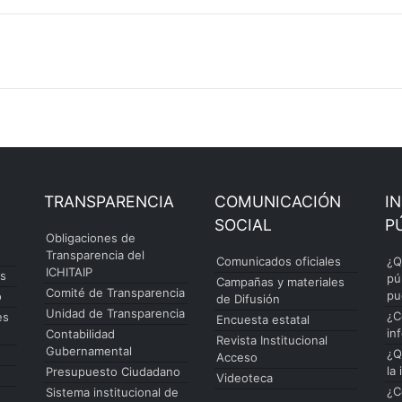
TRANSPARENCIA
COMUNICACIÓN
I
SOCIAL
P
Obligaciones de
Transparencia del
Comunicados oficiales
¿Q
ICHITAIP
es
pú
Campañas y materiales
Comité de Transparencia
pu
o
de Difusión
Unidad de Transparencia
¿C
es
Encuesta estatal
in
Contabilidad
Revista Institucional
Gubernamental
¿Q
Acceso
la
Presupuesto Ciudadano
Videoteca
¿C
Sistema institucional de