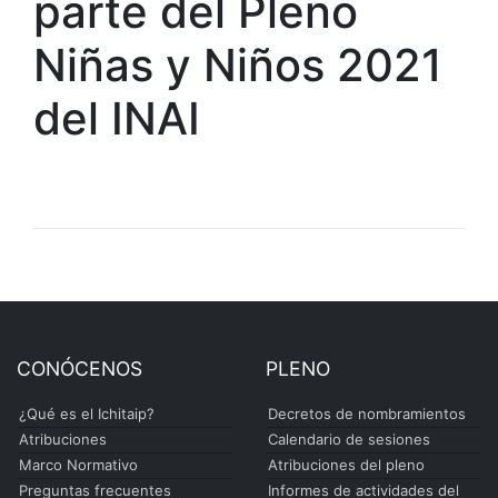
parte del Pleno
Niñas y Niños 2021
del INAI
CONÓCENOS
PLENO
¿Qué es el Ichitaip?
Decretos de nombramientos
Atribuciones
Calendario de sesiones
Marco Normativo
Atribuciones del pleno
Preguntas frecuentes
Informes de actividades del