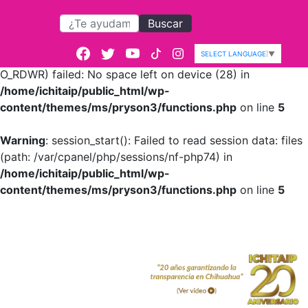
Buscar
Warning
: session_start():
open(/var/cpanel/php/sessions/nf-
SELECT LANGUAGE
▼
php74/sess_47b9ba578056606f734ac256c43fb843,
O_RDWR) failed: No space left on device (28) in
/home/ichitaip/public_html/wp-
content/themes/ms/pryson3/functions.php
on line
5
Warning
: session_start(): Failed to read session data: files
(path: /var/cpanel/php/sessions/nf-php74) in
/home/ichitaip/public_html/wp-
content/themes/ms/pryson3/functions.php
on line
5