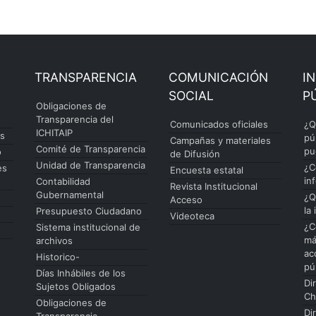
TRANSPARENCIA
COMUNICACIÓN
I
SOCIAL
P
Obligaciones de
Transparencia del
Comunicados oficiales
¿Q
ICHITAIP
es
pú
Campañas y materiales
Comité de Transparencia
pu
o
de Difusión
Unidad de Transparencia
¿C
es
Encuesta estatal
in
Contabilidad
Revista Institucional
Gubernamental
¿Q
Acceso
la
Presupuesto Ciudadano
Videoteca
¿C
Sistema institucional de
má
archivos
ac
Historico-
pú
Días Inhábiles de los
Di
Sujetos Obligados
Ch
Obligaciones de
Di
Transparencia