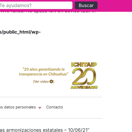
Buscar
) failed: No space left on device (28) in
p/public_html/wp-
us datos personales
Contacto
las armonizaciones estatales – 10/06/21”