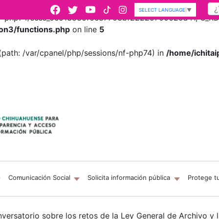
SELECT LANGUAGE
▼
s/nf-php74/sess_0c513835f6e87703bf22229700629a41, O_RDWR
on3/functions.php
on line
5
es (path: /var/cpanel/php/sessions/nf-php74) in
/home/ichitai
Comunicación Social
Solicita información pública
Protege t
nversatorio sobre los retos de la Ley General de Archivo y 