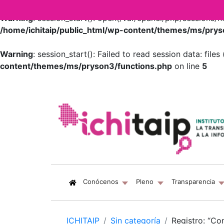
Warning
: session_start(): open(/var/cpanel/php/session
/home/ichitaip/public_html/wp-content/themes/ms/prys
Warning
: session_start(): Failed to read session data: fil
content/themes/ms/pryson3/functions.php
on line
5
(current)
Conócenos
Pleno
Transparencia
ICHITAIP
Sin categoría
Registro: “Co