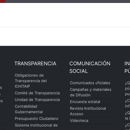
TRANSPARENCIA
COMUNICACIÓN
I
SOCIAL
P
Obligaciones de
Transparencia del
Comunicados oficiales
¿Q
ICHITAIP
es
pú
Campañas y materiales
Comité de Transparencia
pu
o
de Difusión
Unidad de Transparencia
¿C
es
Encuesta estatal
in
Contabilidad
Revista Institucional
Gubernamental
¿Q
Acceso
la
Presupuesto Ciudadano
Videoteca
¿C
Sistema institucional de