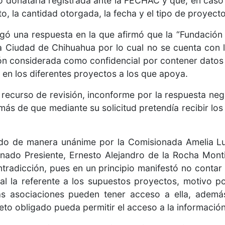
o donataria registrada ante la FECHAC y que, en caso 
, la cantidad otorgada, la fecha y el tipo de proyecto
regó una respuesta en la que afirmó que la “Fundació
a Ciudad de Chihuahua por lo cual no se cuenta con 
ón considerada como confidencial por contener datos 
 en los diferentes proyectos a los que apoya.
tó recurso de revisión, inconforme por la respuesta nega
ás de que mediante su solicitud pretendía recibir los
do de manera unánime por la Comisionada Amelia Luc
nado Presiente, Ernesto Alejandro de la Rocha Montie
tradicción, pues en un principio manifestó no contar
al la referente a los supuestos proyectos, motivo po
 las asociaciones pueden tener acceso a ella, ad
eto obligado pueda permitir el acceso a la información