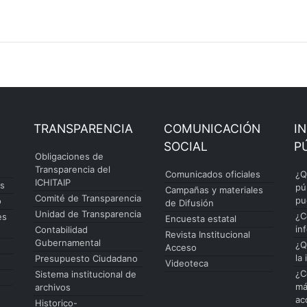
TRANSPARENCIA
COMUNICACIÓN
I
SOCIAL
P
Obligaciones de
Transparencia del
Comunicados oficiales
¿Q
ICHITAIP
es
pú
Campañas y materiales
Comité de Transparencia
pu
o
de Difusión
Unidad de Transparencia
¿C
es
Encuesta estatal
in
Contabilidad
Revista Institucional
Gubernamental
¿Q
Acceso
la
Presupuesto Ciudadano
Videoteca
¿C
Sistema institucional de
má
archivos
ac
Historico-