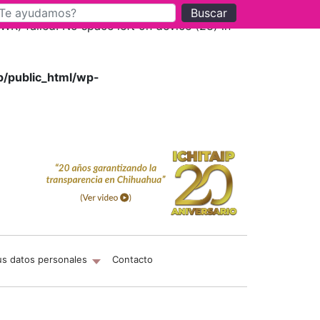
Buscar
) failed: No space left on device (28) in
p/public_html/wp-
us datos personales
Contacto