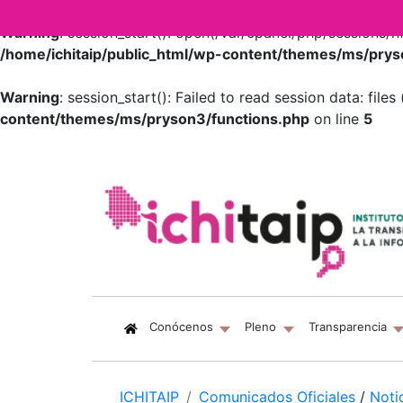
Warning
: session_start(): open(/var/cpanel/php/session
/home/ichitaip/public_html/wp-content/themes/ms/prys
Warning
: session_start(): Failed to read session data: fil
content/themes/ms/pryson3/functions.php
on line
5
(current)
Conócenos
Pleno
Transparencia
ICHITAIP
Comunicados Oficiales
/
Noti