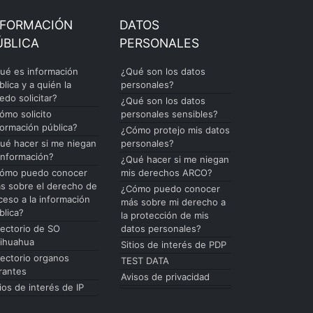
NFORMACIÓN
DATOS
ÚBLICA
PERSONALES
ué es información
¿Qué son los datos
blica y a quién la
personales?
edo solicitar?
¿Qué son los datos
ómo solicito
personales sensibles?
formación pública?
¿Cómo protejo mis datos
ué hacer si me niegan
personales?
 información?
¿Qué hacer si me niegan
ómo puedo conocer
mis derechos ARCO?
s sobre el derecho de
¿Cómo puedo conocer
ceso a la información
más sobre mi derecho a
blica?
la protección de mis
rectorio de SO
datos personales?
ihuahua
Sitios de interés de PDP
rectorio organos
TEST DATA
rantes
Avisos de privacidad
tios de interés de IP