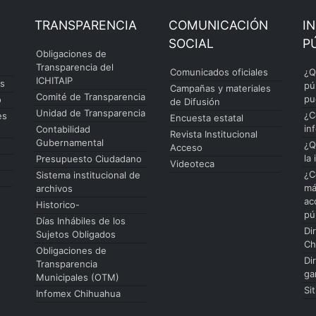
TRANSPARENCIA
COMUNICACIÓN
I
SOCIAL
P
Obligaciones de
Transparencia del
Comunicados oficiales
¿Q
ICHITAIP
es
pú
Campañas y materiales
Comité de Transparencia
pu
o
de Difusión
Unidad de Transparencia
¿C
es
Encuesta estatal
in
Contabilidad
Revista Institucional
Gubernamental
¿Q
Acceso
la
Presupuesto Ciudadano
Videoteca
¿C
Sistema institucional de
má
archivos
ac
Historico-
pú
Días Inhábiles de los
Di
Sujetos Obligados
Ch
Obligaciones de
Di
Transparencia
ga
Municipales (OTM)
Si
Infomex Chihuahua