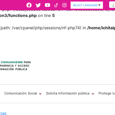
SELECT LANGUAGE
▼
s/nf-php74/sess_6c92c51d29d278f7432f196b9bc5ea03, O_RDWR
on3/functions.php
on line
5
es (path: /var/cpanel/php/sessions/nf-php74) in
/home/ichitai
Comunicación Social
Solicita información pública
Protege t
cias