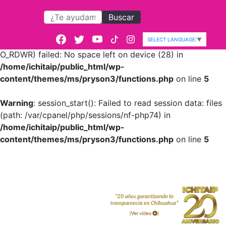
Buscar
Warning
: session_start():
open(/var/cpanel/php/sessions/nf-
SELECT LANGUAGE
▼
php74/sess_6d879502fc22efed010b1c4291e3fd51,
O_RDWR) failed: No space left on device (28) in
/home/ichitaip/public_html/wp-
content/themes/ms/pryson3/functions.php
on line
5
Warning
: session_start(): Failed to read session data: files
(path: /var/cpanel/php/sessions/nf-php74) in
/home/ichitaip/public_html/wp-
content/themes/ms/pryson3/functions.php
on line
5