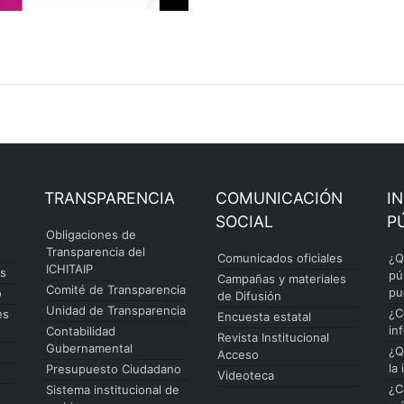
TRANSPARENCIA
COMUNICACIÓN
I
SOCIAL
P
Obligaciones de
Transparencia del
Comunicados oficiales
¿Q
ICHITAIP
es
pú
Campañas y materiales
Comité de Transparencia
pu
o
de Difusión
Unidad de Transparencia
¿C
es
Encuesta estatal
in
Contabilidad
Revista Institucional
Gubernamental
¿Q
Acceso
la
Presupuesto Ciudadano
Videoteca
¿C
Sistema institucional de