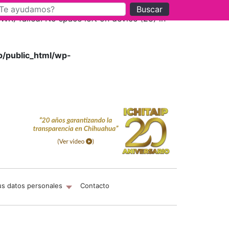
Buscar
) failed: No space left on device (28) in
p/public_html/wp-
us datos personales
Contacto