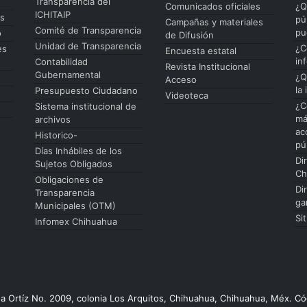
Transparencia del
Comunicados oficiales
¿Q
ICHITAIP
es
pú
Campañas y materiales
Comité de Transparencia
pu
o
de Difusión
Unidad de Transparencia
¿C
es
Encuesta estatal
in
Contabilidad
Revista Institucional
Gubernamental
¿Q
Acceso
la
Presupuesto Ciudadano
Videoteca
¿C
Sistema institucional de
má
archivos
ac
Historico-
pú
Días Inhábiles de los
Di
Sujetos Obligados
Ch
Obligaciones de
Di
Transparencia
ga
Municipales (OTM)
Si
Infomex Chihuahua
da Ortíz No. 2009, colonia Los Arquitos, Chihuahua, Chihuahua, Méx. Có