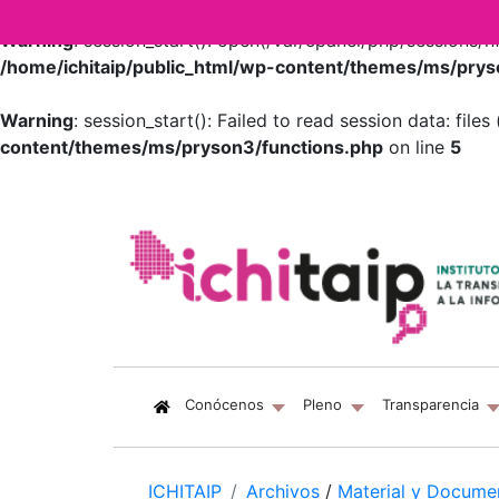
Warning
: session_start(): open(/var/cpanel/php/session
/home/ichitaip/public_html/wp-content/themes/ms/prys
Warning
: session_start(): Failed to read session data: fil
content/themes/ms/pryson3/functions.php
on line
5
(current)
Conócenos
Pleno
Transparencia
ICHITAIP
Archivos
/
Material y Docume