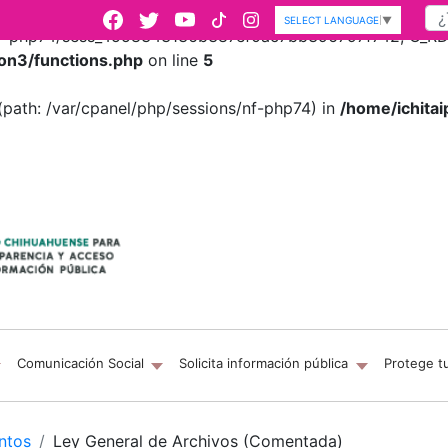
SELECT LANGUAGE
▼
s/nf-php74/sess_4558343136b387ef0ac7bb396797f742, O_RDWR
on3/functions.php
on line
5
es (path: /var/cpanel/php/sessions/nf-php74) in
/home/ichitai
Comunicación Social
Solicita información pública
Protege t
ntos
Ley General de Archivos (Comentada)