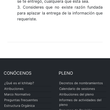
se te entregó, cualquiera que ésta sea.
3. Consideres que no existe razón fundada
para aplazar la entrega de la información que
requeriste.
CONÓCENOS
PLENO
¿Qué es el Ichitaip?
Decretos de nombramientos
Atribuciones
Calendario de sesiones
Marco Normativo
Atribuciones del pleno
Preguntas frecuentes
Informes de actividades del
pleno
Estructura Orgánica