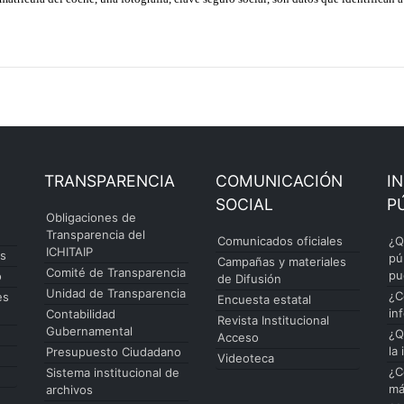
TRANSPARENCIA
COMUNICACIÓN
I
SOCIAL
P
Obligaciones de
Transparencia del
Comunicados oficiales
¿Q
ICHITAIP
es
pú
Campañas y materiales
Comité de Transparencia
pu
o
de Difusión
Unidad de Transparencia
¿C
es
Encuesta estatal
in
Contabilidad
Revista Institucional
Gubernamental
¿Q
Acceso
la
Presupuesto Ciudadano
Videoteca
¿C
Sistema institucional de
má
archivos