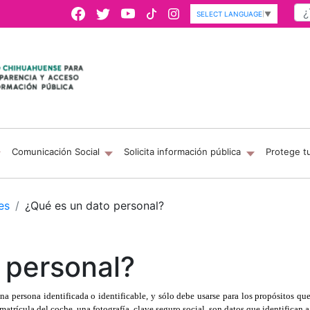
SELECT LANGUAGE
▼
Comunicación Social
Solicita información pública
Protege t
es
¿Qué es un dato personal?
 personal?
a persona identificada o identificable, y sólo debe usarse para los propósitos q
a matrícula del coche, una fotografía, clave seguro social, son datos que identifican 