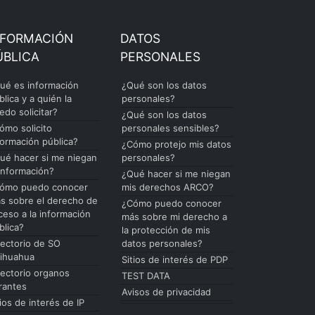
NFORMACIÓN
DATOS
ÚBLICA
PERSONALES
ué es información
¿Qué son los datos
blica y a quién la
personales?
edo solicitar?
¿Qué son los datos
ómo solicito
personales sensibles?
formación pública?
¿Cómo protejo mis datos
ué hacer si me niegan
personales?
 información?
¿Qué hacer si me niegan
ómo puedo conocer
mis derechos ARCO?
s sobre el derecho de
¿Cómo puedo conocer
ceso a la información
más sobre mi derecho a
blica?
la protección de mis
rectorio de SO
datos personales?
ihuahua
Sitios de interés de PDP
rectorio organos
TEST DATA
rantes
Avisos de privacidad
tios de interés de IP