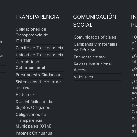
TRANSPARENCIA
COMUNICACIÓN
I
SOCIAL
P
Obligaciones de
Transparencia del
Comunicados oficiales
¿Q
ICHITAIP
es
pú
Campañas y materiales
Comité de Transparencia
pu
o
de Difusión
Unidad de Transparencia
¿C
es
Encuesta estatal
in
Contabilidad
Revista Institucional
Gubernamental
¿Q
Acceso
la
Presupuesto Ciudadano
Videoteca
¿C
Sistema institucional de
má
archivos
ac
Historico-
pú
Días Inhábiles de los
Di
Sujetos Obligados
Ch
Obligaciones de
Di
Transparencia
ga
Municipales (OTM)
Si
Infomex Chihuahua