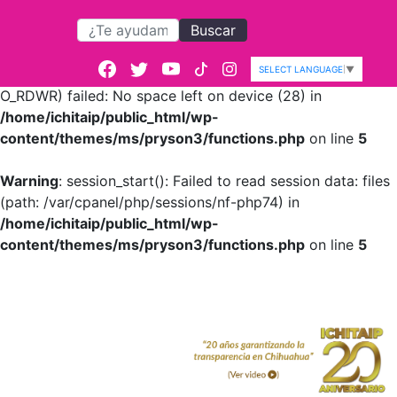
Buscar
Warning
: session_start():
open(/var/cpanel/php/sessions/nf-
SELECT LANGUAGE
▼
php74/sess_fcc4151c518545614f65095f2c970054,
O_RDWR) failed: No space left on device (28) in
/home/ichitaip/public_html/wp-
content/themes/ms/pryson3/functions.php
on line
5
Warning
: session_start(): Failed to read session data: files
(path: /var/cpanel/php/sessions/nf-php74) in
/home/ichitaip/public_html/wp-
content/themes/ms/pryson3/functions.php
on line
5